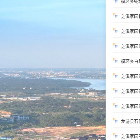
模环乡蛇
芝溪家园
芝溪家园物
芝溪家园
模环乡白
芝溪家园
芝溪家园
芝溪家园
龙游县石
芝溪家园