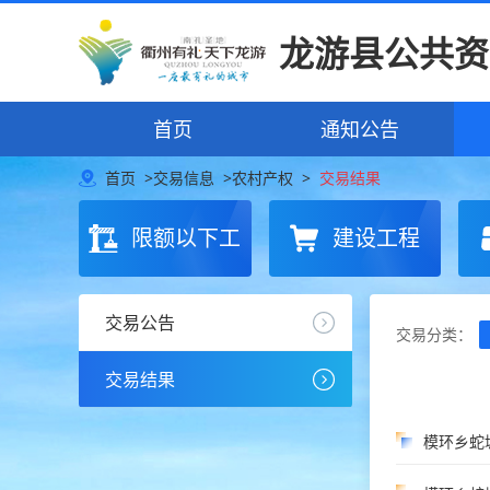
龙游县公共资
首页
通知公告
首页
>
交易信息
>
农村产权
>
交易结果
限额以下工
建设工程
程
交易公告
交易分类：
交易结果
模环乡蛇