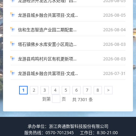
龙游经济开发区污水处理厂四期扩建项目工程监理第1次澄清公告
2026-08-05
龙游县城乡融合共富项目-文成四期C17地块（三标段）第1次澄清公告
2026-08-05
信和生态智造产业园二期配套工程合同签订
2026-08-04
塔石镇佛乡水库安置小区周边道路工程(一期)第1次澄清公告
2026-08-03
龙游县鸡鸣村片区有机更新项目方案设计中标结果公告
2026-08-03
龙游县城乡融合共富项目-文成四期C17地块（三标段）
2026-07-31
1
2
3
4
5
6
7
8
>
共 7301 条
承办单位：浙江奔通数智科技股份有限公司
服务热线：0570-7012345
工作日：8:30-21:00