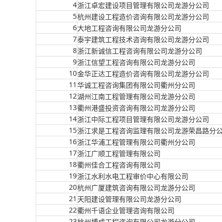
4
浙江卓宏建设项目管理有限公司龙游分公司
5
杭州建设工程造价咨询有限公司龙游分公司
6
大地工程咨询有限公司龙游分公司
7
泰宇建筑工程技术咨询有限公司龙游分公司
8
浙江新诚信工程咨询有限公司龙游分公司
9
浙江信望工程咨询有限公司龙游分公司
10
金华正达工程造价咨询有限公司龙游分公司
11
华诚工程咨询集团有限公司衢州分公司
12
湖州江南工程管理有限公司龙游分公司
13
衢州港盛投资咨询有限公司龙游分公司
14
浙江中际工程项目管理有限公司龙游分公司
15
浙江求是工程咨询监理有限公司龙游荣昌路分
16
浙江华浦工程管理有限公司衢州分公司
17
浙江广顺工程管理有限公司
18
衢州佳合工程咨询有限公司
19
浙江水利水电工程审价中心有限公司
20
杭州广厦建筑咨询有限公司龙游分公司
21
天阳建设管理有限公司龙游分公司
22
衢州千语企业管理咨询有限公司
23
杭州博成工程咨询有限公司龙游分公司