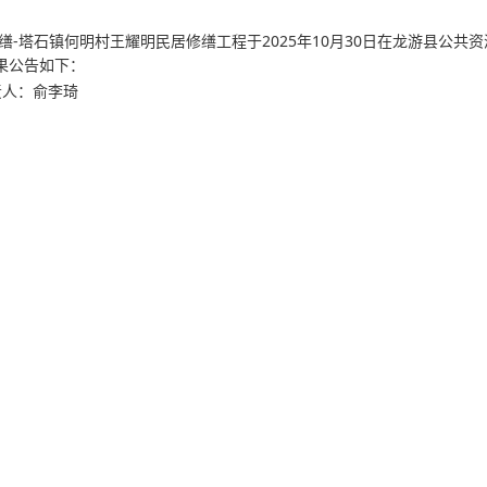
-塔石镇何明村王耀明民居修缮工程于2025年10月30日在龙游县公共资
果公告如下：
责人：俞李琦