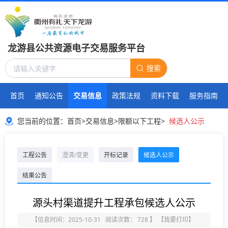
龙游县公共资源电子交易服务平台
搜索
首页
通知公告
交易信息
政策法规
资料下载
服务指南
您当前的位置：
首页
>
交易信息
>
限额以下工程
>
候选人公示
工程公告
澄清/变更
开标记录
候选人公示
结果公告
源头村渠道提升工程承包候选人公示
【信息时间：2025-10-31 阅读次数：
728
】
【
我要打印
】