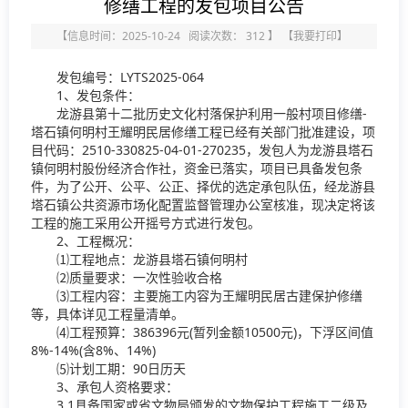
修缮工程的发包项目公告
【信息时间：2025-10-24 阅读次数：
312
】
【
我要打印
】
发包编号：LYTS2025-064
1、发包条件：
龙游县第十二批历史文化村落保护利用一般村项目修缮-
塔石镇何明村王耀明民居修缮工程已经有关部门批准建设，项
目代码：2510-330825-04-01-270235，发包人为龙游县塔石
镇何明村股份经济合作社，资金已落实，项目已具备发包条
件，为了公开、公平、公正、择优的选定承包队伍，经龙游县
塔石镇公共资源市场化配置监督管理办公室核准，现决定将该
工程的施工采用公开摇号方式进行发包。
2、工程概况：
⑴工程地点：龙游县塔石镇何明村
⑵质量要求：一次性验收合格
⑶工程内容：主要施工内容为王耀明民居古建保护修缮
等，具体详见工程量清单。
⑷工程预算：386396元(暂列金额10500元)，下浮区间值
8%-14%(含8%、14%)
⑸计划工期：90日历天
3、承包人资格要求：
3.1具备国家或省文物局颁发的文物保护工程施工二级及