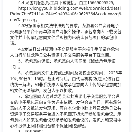
4.4 龙游嗨招投标工具下载链接，白工15669095525;
https://longyou.hibidding.com/web/download/detai
l?id=e7be67d11ae744e9b4034a06c0628364&code=xzzq&
navTag=xzzq。
4.5根据国家相关法律法规的要求，龙游县公共资源电子
交易服务平台不再单独设立网报名操作，承包意向人下载发包
文件并上传承包意向文件后即视为已确认参与项目的承包申
请。
4.6龙游县公共资源电子交易服务平台操作手册请各承包
人自行前往龙游县公共资源电子交易服务平台下载查阅。
5、承包意向保证：承包意向人需签署《诚信承包承诺
书》。
6、承包意向文件上传截止时间及发包会议时间： 2025年
10月30日9：15时。截止时间后，由代理机构(发包人)进行在
线统一解密，如非系统原因造成承包意向人上传的承包意向加
密文件无法解密，发包人予以拒收。
7、承包意向人通过龙游县公共资源电子交易服务平台递
交的电子承包意向文件为评审依据。发包会议当日，所有承包
意向人不必抵达发包现场，可在本企业电脑上登录龙游县公共
资源电子交易服务平台进入不见面开标大厅参加发包会议。承
包意向人如来发包会议现场参加发包会议的，发包方和交易中
心不提供上网终端设备和不保证网络通畅。
8、联系方式：