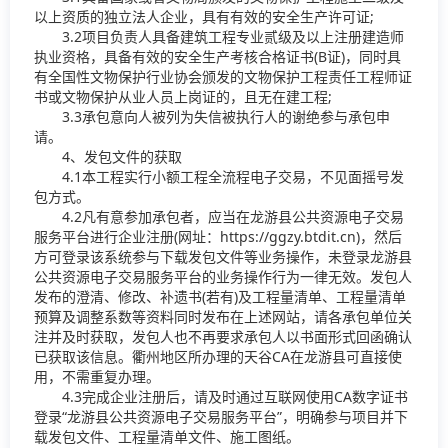
以上资质的独立法人企业，具有有效的安全生产许可证;
3.2项目负责人具备建筑工程专业贰级及以上注册建造师
执业资格，具备有效的安全生产考核合格证书(B证)，同时具
有全国性文物保护行业协会颁发的文物保护工程责任工程师证
书或文物保护从业人员上岗证的，且无在建工程;
3.3承包意向人被列为失信被执行人的谢绝参与承包申
请。
4、发包文件的获取
4.1本工程实行小额工程全流程电子交易，不见面摇号发
包方式。
4.2凡有意参加承包者，应当在龙游县公共资源电子交易
服务平台进行企业注册(网址：https://ggzy.btdit.cn)，然后
方可登录该系统参与下载发包文件等业务操作，未登录龙游县
公共资源电子交易服务平台的业务操作行为一律无效。发包人
发布的澄清、修改、补遗书(若有)及工程量清单、工程量清单
预算及调整系数等资料同时发布在上述网站，请各承包单位关
注并及时获取，发包人也不再要求承包人以书面形式回函确认
已获取该信息。衢州地区所办理的天谷CA在龙游县可直接使
用，不需重复办理。
4.3完成企业注册后，请及时通过互联网使用CA数字证书
登录“龙游县公共资源电子交易服务平台”，明确参与项目并下
载发包文件、工程量清单文件、施工图纸。