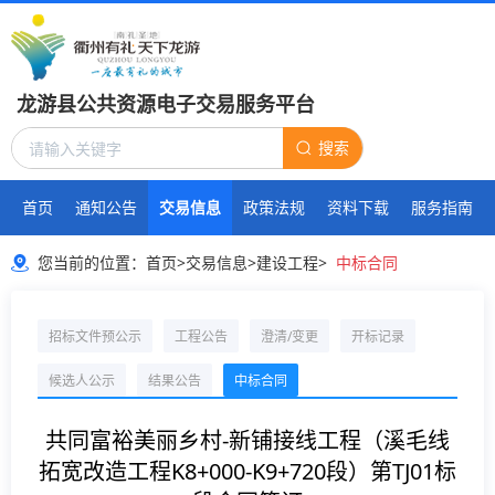
龙游县公共资源电子交易服务平台
搜索
首页
通知公告
交易信息
政策法规
资料下载
服务指南
您当前的位置：
首页
>
交易信息
>
建设工程
>
中标合同
招标文件预公示
工程公告
澄清/变更
开标记录
候选人公示
结果公告
中标合同
共同富裕美丽乡村-新铺接线工程（溪毛线
拓宽改造工程K8+000-K9+720段）第TJ01标